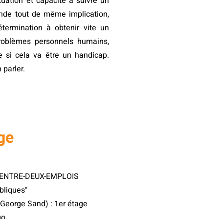
uation et capacité à suivre un
nde tout de même implication,
étermination à obtenir vite un
roblèmes personnels humains,
 si cela va être un handicap.
 parler.
ge
n ENTRE-DEUX-EMPLOIS
bliques"
e George Sand) : 1er étage
go