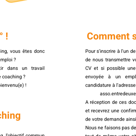
 !
Comment s'
hing, vous êtes donc
Pour s'inscrire à l'un d
'emploi ?
de nous transmettre vo
ir dans un travail
CV et si possible une
e coaching ?
envoyée à un emplo
bienvenu(e) !
candidature à l'adresse
asso.entredeux
A réception de ces do
et recevrez une confirm
ching
de votre demande ainsi
Nous ne faisons pas de 
g, l'objectif commun