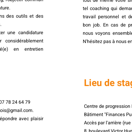
tout de même votre sit
ature.
tel coaching qui dema
ns des outils et des
travail personnel et d
.
bon job. En cas de p
ter une candidature
nous voyons ensemble
er considérablement
N'hésitez pas à nous en
é(e) en entretien
Lieu de sta
07 78 24 64 79
Centre de progressio
lois@gmail.com
.
Bâtiment "Finances Pu
pondre avec plaisir
Accès par l'arrière (ru
8, boulevard Victor Hu