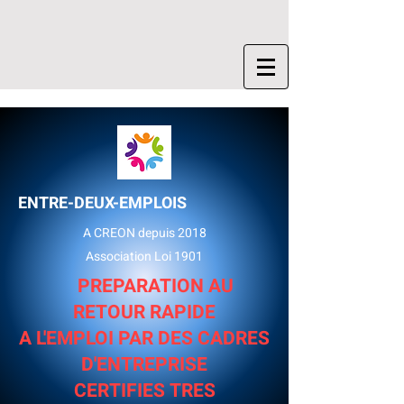
ENTRE-DEUX-EMPLOIS
A CREON depuis 2018
Association Loi 1901
PREPARATION AU
RETOUR RAPIDE
A L'EMPLOI
PAR DES CADRES
D'ENTREPRISE
CERTIFIES TRES