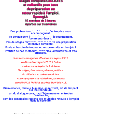
Stages complets GRATUITS
et collectifs pour tous
de préparation au
retour rapide à l'emploi.
SynergiA
10 sessions de 3 heures
réparties sur 3 semaines
Des professionnels dirigeants d'entreprise vous
accompagnent.
Ils connaissent la vie d'entreprise, le recrutement,
comment réussir.
Pas de stages multiples espac
és mais une préparation
intensive complète.
Envie et besoin de trouver ou retrouver vite un bon job ?
Profitez de nos méthodes originales, alternatives et très
efficaces.
N
ous accompagnons efficacement depuis 2012
en Gironde et depuis 2018 à Créon
-cadres / employés / techniciens-
Tous âges, formations, niveaux, métiers.
Du débutant au cadres supérieur.
Accompagnements réalisés en partenariat
avec FRANCE TRAVAIL et la MISSION LOCALE.
Bienveillance, chaleur humaine, assertivité, art de l'impact
sur les recruteurs,
art du dialogue constructif bien mené en entretien
d'embauche,
sont les principales raisons des multiples retours à l'emploi
dans la sérénité.