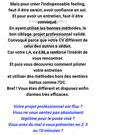
Mais pour créer l'indispensable feeling,
faut-il être serein, avoir confiance en soi.
Et pour avoir un entretien, faut-il être
convoqué.
Nouvelle aide !
En ayant utilisé les bonnes méthodes, le
Groupes de parole
bon ciblage, projet professionnel validé.
LA SOUFFRANCE
Convoqué parce que votre CV différent de
DUE AU TRAVAIL
celui des autres a séduit.
Car votre LA, ex-LM, a renforcé l'intérêt de
!
Cliquez ici
vous rencontrer.
Et puis vous découvrez comment piloter
votre entretien
et utiliser des méthodes hors des sentiers
battus comme l'OC.
Bref ! Vous êtes différent et disposez enfin
d'armes très efficaces.
Votre projet professionnel est flou ?
Vous ne vous sentez pas absolument
légitime pour le poste visé ?
Vous avez du mal à vous présenter en 2, 5
ou 10 minutes ?